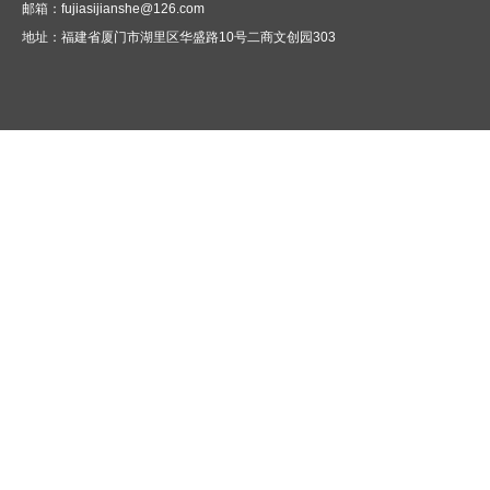
邮箱：fujiasijianshe@126.com
地址：
福建省厦门市湖里区华盛路10号二商文创园303