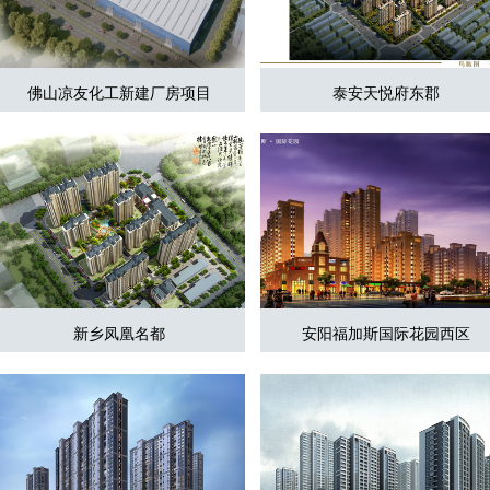
佛山凉友化工新建厂房项目
泰安天悦府东郡
新乡凤凰名都
安阳福加斯国际花园西区