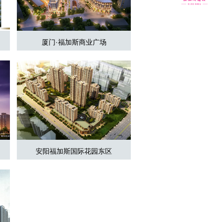
厦门·福加斯商业广场
安阳福加斯国际花园东区