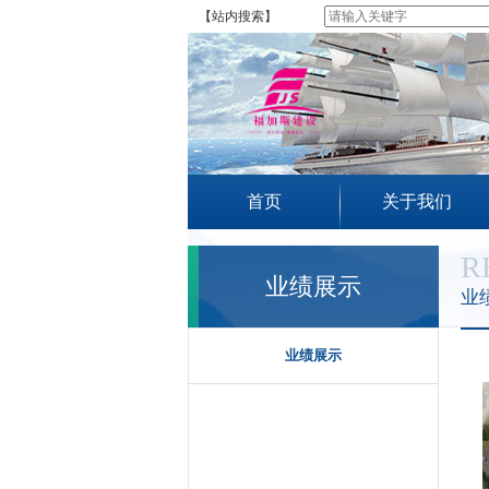
【站内搜索】
首页
关于我们
R
业绩展示
业
业绩展示