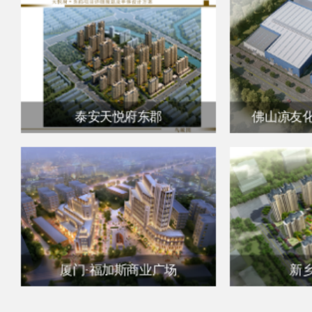
安阳福加斯国际花园西区
安阳福加
泰安福加斯天悦府福园
泰安福加