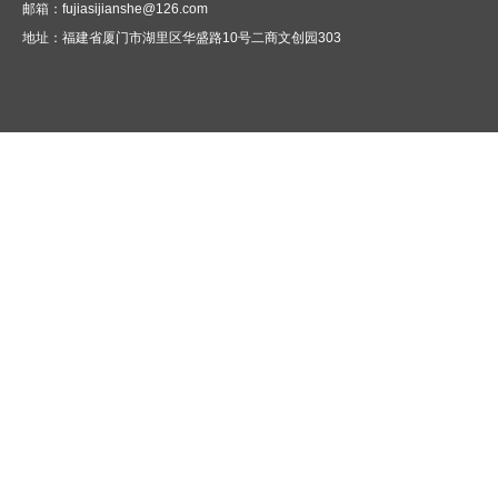
邮箱：fujiasijianshe@126.com
地址：
福建省厦门市湖里区华盛路10号二商文创园303