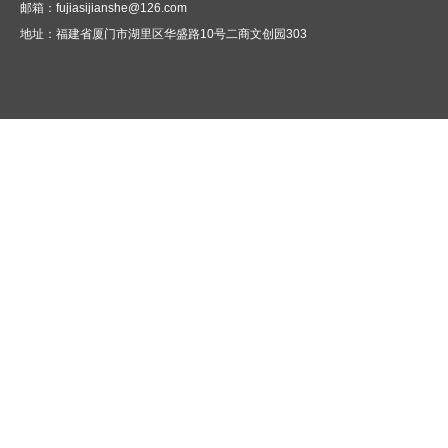
邮箱：fujiasijianshe@126.com
地址：
福建省厦门市湖里区华盛路10号二商文创园303