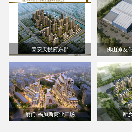
泰安天悦府东郡
佛山凉友
厦门·福加斯商业广场
新